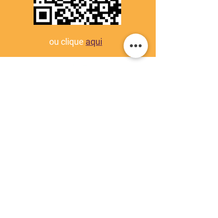
ou clique
aqui
Associação dos Amigos e Protetores
dos Animais e do Meio Ambiente
CNPJ:
17.802.247
/0001-24
apamaongpebas@gmail.com
(94) 99135-2100